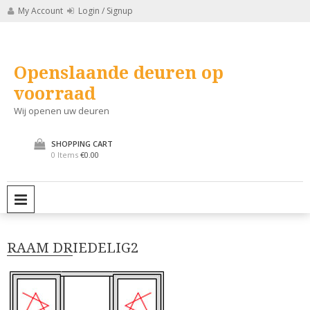
Skip
My Account
Login / Signup
to
content
Openslaande deuren op
voorraad
Wij openen uw deuren
SHOPPING CART
0 Items
€0.00
PRIMARY MENU
RAAM DRIEDELIG2