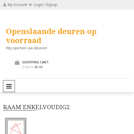
Skip
My Account
Login / Signup
to
content
Openslaande deuren op
voorraad
Wij openen uw deuren
SHOPPING CART
0 Items
€0.00
PRIMARY MENU
RAAM ENKELVOUDIG2